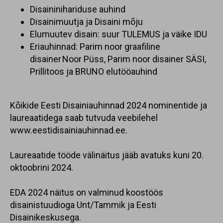
Disaininihariduse auhind
Disainimuutja ja Disaini mõju
Elumuutev disain: suur TULEMUS ja väike IDU
Eriauhinnad: Parim noor graafiline
disainer Noor Püss, Parim noor disainer SÄSI,
Prillitoos ja BRUNO elutööauhind
Kõikide Eesti Disainiauhinnad 2024 nominentide ja
laureaatidega saab tutvuda veebilehel
www.eestidisainiauhinnad.ee
.
Laureaatide tööde välinäitus jääb avatuks kuni 20.
oktoobrini 2024.
EDA 2024 näitus on valminud koostöös
disainistuudioga Unt/Tammik ja Eesti
Disainikeskusega.