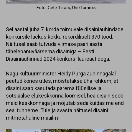
Foto: Gete Tiirats, Unt/Tammik
Sel aastal juba 7. korda toimuvale disainiauhindade
konkursile laekus kokku rekordiliselt 370 tööd.
Näitusel saab tutvuda viimase paari aasta
tähelepanuväärsema disainiga – Eesti
Disainiauhinnad 2024 konkursi laureaatidega.
Nagu kultuuriminister Heidy Purga auhinnagalal
peetud kõnes ütles, mõistetakse üha rohkem, et
disaini saab kasutada parema füüsilise ja
sotsiaalse elukeskkonna loomisel, hea disain seob
meid keskkonnaga ja mõjutab seda kuidas me end
seal tunneme. Tule ja avasta näitusel disaini
mitmetahuline maailm!