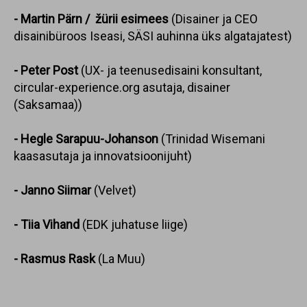
- Martin Pärn / ž
ürii esimees
(Disainer ja CEO
disainibüroos Iseasi, SÄSI auhinna üks algatajatest)
- Peter Post
(UX- ja teenusedisaini konsultant,
circular-experience.org asutaja, disainer
(Saksamaa))
-
Hegle Sarapuu-Johanson
(Trinidad Wisemani
kaasasutaja ja innovatsioonijuht)
-
Janno Siimar
(Velvet)
- Tiia Vihand
(EDK juhatuse liige)
- Rasmus Rask
(La Muu)