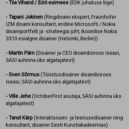
- Tiia Vihand / žürii esimees
(EDK juhatuse liige)
- Tapani Jokinen
(Ringdisaini ekspert, Fraunhofer
IZM disaini konsultant, endine Microsofti / Nokia
disainiportfelli ja -strateegia juht, ikoonilise Nokia
3310 esialgne disainer (Helsinki, Berliin))
- Martin Pärn
(Disainer ja CEO disainibüroos Iseasi,
SÄSI auhinna üks algatajatest)
- Sven Sõrmus
(Tööstusdisainer disainibüroos
Iseasi, SÄSI auhinna üks algatajatest)
- Ville Jehe
(OctoberFirst asutaja, SÄSI auhinna üks
algatajatest)
- Tanel Kärp
(Interaktsiooni- ja teenusedisainer ning
konsultant, disainer Eesti Kunstiakadeemias)