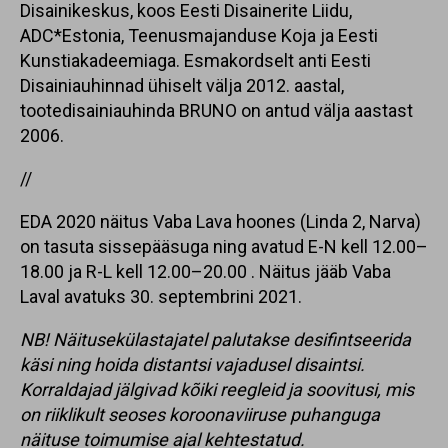
Disainikeskus, koos Eesti Disainerite Liidu,
ADC*Estonia, Teenusmajanduse Koja ja Eesti
Kunstiakadeemiaga. Esmakordselt anti Eesti
Disainiauhinnad ühiselt välja 2012. aastal,
tootedisainiauhinda BRUNO on antud välja aastast
2006.
//
EDA 2020 näitus Vaba Lava hoones (Linda 2, Narva)
on tasuta sissepääsuga ning avatud E-N kell 12.00–
18.00 ja R-L kell 12.00–20.00 . Näitus jääb Vaba
Laval avatuks 30. septembrini 2021.
NB! Näitusekülastajatel palutakse desifintseerida
käsi ning hoida distantsi vajadusel disaintsi.
Korraldajad jälgivad kõiki reegleid ja soovitusi, mis
on riiklikult seoses koroonaviiruse puhanguga
näituse toimumise ajal kehtestatud.