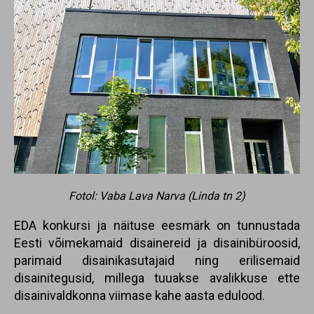
Fotol: Vaba Lava Narva (Linda tn 2)
EDA konkursi ja näituse eesmärk on tunnustada
Eesti võimekamaid disainereid ja disainibüroosid,
parimaid disainikasutajaid ning erilisemaid
disainitegusid, millega tuuakse avalikkuse ette
disainivaldkonna viimase kahe aasta edulood.