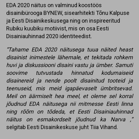
EDA 2020 näitus on valminud koostöös
disainibürooga BYNEW, sisearhitekti Tõnu Kalpuse
ja Eesti Disainikeskusega ning on inspireeritud
Rubiku kuubiku motiivist, mis on osa Eesti
Disainiauhinnad 2020 identiteedist.
“Tahame EDA 2020 näitusega tuua näited heast
disainist inimestele lähemale, et tekitada rohkem
huvi ja diskussiooni disaini vastu ja ümber. Samuti
soovime tutvustada hinnatud kodumaiseid
disainereid ja nende poolt disainitud tooteid ja
teenuseid, mis meid igapäevaselt ümbritsevad.
Meil on äärmiselt hea meel, et oleme sel korral
jõudnud EDA näitusega nii mitmesse Eesti linna
ning rõõm on tõdeda, et Eesti Disainiauhinnad
näitus on esmakordselt jõudnud ka Narva ,”
selgitab Eesti Disainikeskuse juht Tiia Vihand.