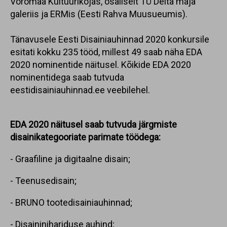
Võromaa Kultuurikojas, osaliselt TÜ Delta maja
galeriis ja ERMis (Eesti Rahva Muusueumis).
Tänavusele Eesti Disainiauhinnad 2020 konkursile
esitati kokku 235 tööd, millest 49 saab näha EDA
2020 nominentide näitusel. Kõikide EDA 2020
nominentidega saab tutvuda
eestidisainiauhinnad.ee veebilehel
.
EDA 2020 näitusel saab tutvuda järgmiste
disainikategooriate parimate töödega:
- Graafiline ja digitaalne disain;
- Teenusedisain;
- BRUNO tootedisainiauhinnad;
- Disaininihariduse auhind;