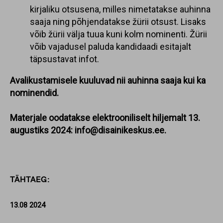
kirjaliku otsusena, milles nimetatakse auhinna
saaja ning põhjendatakse žürii otsust. Lisaks
võib žürii välja tuua kuni kolm nominenti. Žürii
võib vajadusel paluda kandidaadi esitajalt
täpsustavat infot.
Avalikustamisele kuuluvad nii auhinna saaja kui ka
nominendid.
Materjale oodatakse elektrooniliselt hiljemalt 13.
augustiks 2024:
info@disainikeskus.ee
.
TÄHTAEG:
13.08 2024