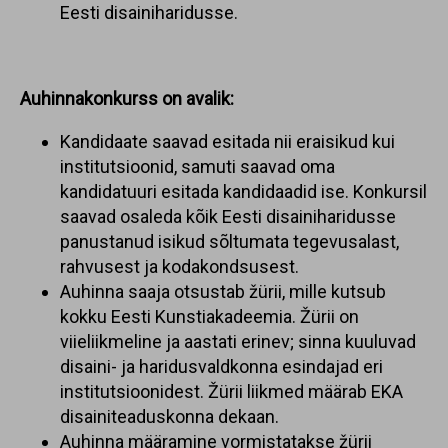
Eesti disainiharidusse.
Auhinnakonkurss on avalik:
Kandidaate saavad esitada nii eraisikud kui
institutsioonid, samuti saavad oma
kandidatuuri esitada kandidaadid ise. Konkursil
saavad osaleda kõik Eesti disainiharidusse
panustanud isikud sõltumata tegevusalast,
rahvusest ja kodakondsusest.
Auhinna saaja otsustab žürii, mille kutsub
kokku Eesti Kunstiakadeemia. Žürii on
viieliikmeline ja aastati erinev; sinna kuuluvad
disaini- ja haridusvaldkonna esindajad eri
institutsioonidest. Žürii liikmed määrab EKA
disainiteaduskonna dekaan.
Auhinna määramine vormistatakse žürii