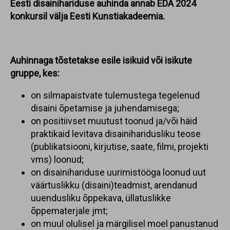
Eesti disainihariduse auhinda annab EDA 2024
konkursil välja
Eesti Kunstiakadeemia.
Auhinnaga tõstetakse esile isikuid või isikute
gruppe, kes:
on silmapaistvate tulemustega tegelenud
disaini õpetamise ja juhendamisega;
on positiivset muutust toonud ja/või häid
praktikaid levitava disainiharidusliku teose
(publikatsiooni, kirjutise, saate, filmi, projekti
vms) loonud;
on disainihariduse uurimistööga loonud uut
väärtuslikku (disaini)teadmist, arendanud
uuendusliku õppekava, üllatuslikke
õppematerjale jmt;
on muul olulisel ja märgilisel moel panustanud